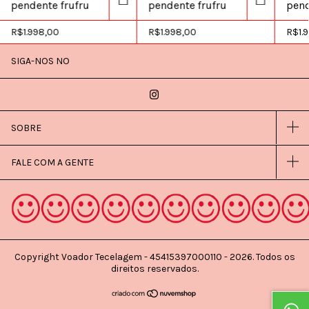
pendente frufru
pendente frufru
pend
R$1.998,00
R$1.998,00
R$1.
SIGA-NOS NO
SOBRE
FALE COM A GENTE
Copyright Voador Tecelagem - 45415397000110 - 2026. Todos os
direitos reservados.