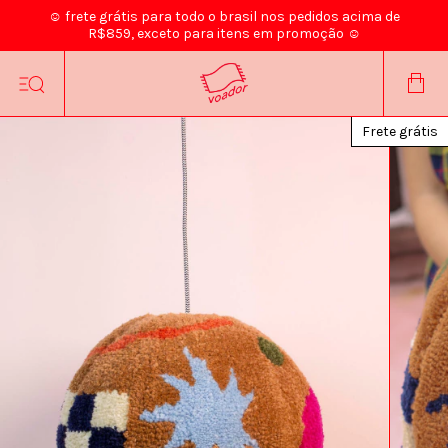
☺ frete grátis para todo o brasil nos pedidos acima de
R$859, exceto para itens em promoção ☺
Frete grátis