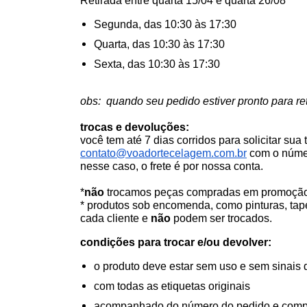
Retirada entre quarta 15/04 e quarta 26/08
Segunda, das 10:30 às 17:30
Quarta, das 10:30 às 17:30
Sexta, das 10:30 às 17:30
obs:  quando seu pedido estiver pronto para r
trocas e devoluções:
contato@voadortecelagem.com.br
 com o núme
nesse caso, o frete é por nossa conta. 
*
não
 trocamos peças compradas em promoção
*
 produtos sob encomenda, como pinturas, tap
cada cliente e 
não
 podem ser trocados.
condições para trocar e/ou devolver:
o produto deve estar sem uso e sem sinais
com todas as etiquetas originais
acompanhado do número do pedido e comp