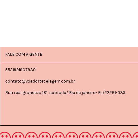
FALE COM A GENTE
5521991907930
contato@voadortecelagem.com.br
Rua real grandeza 181, sobrado/ Rio de janeiro- RJ/22281-035