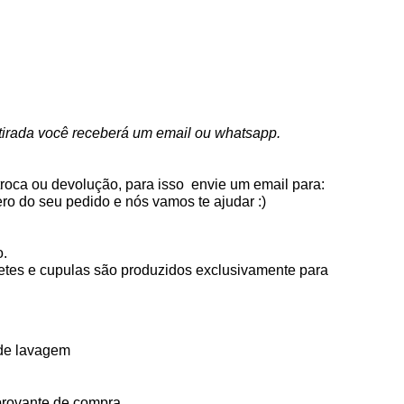
etirada você receberá um email ou whatsapp.
você tem até 7 dias corridos para solicitar sua troca ou devolução, para isso  envie um email para: 
ro do seu pedido e nós vamos te ajudar :)
.
etes e cupulas são produzidos exclusivamente para 
 de lavagem
rovante de compra