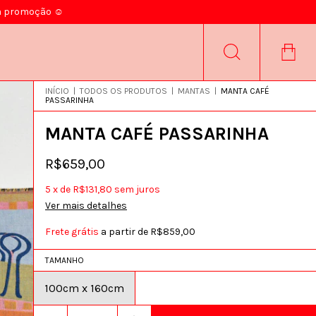
 em promoção ☺
INÍCIO
|
TODOS OS PRODUTOS
|
MANTAS
|
MANTA CAFÉ
PASSARINHA
MANTA CAFÉ PASSARINHA
R$659,00
5
x
de
R$131,80
sem juros
Ver mais detalhes
Frete grátis
a partir de
R$859,00
TAMANHO
100cm x 160cm