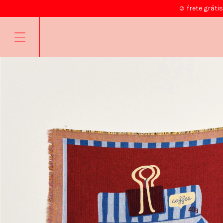
☺ frete gráti