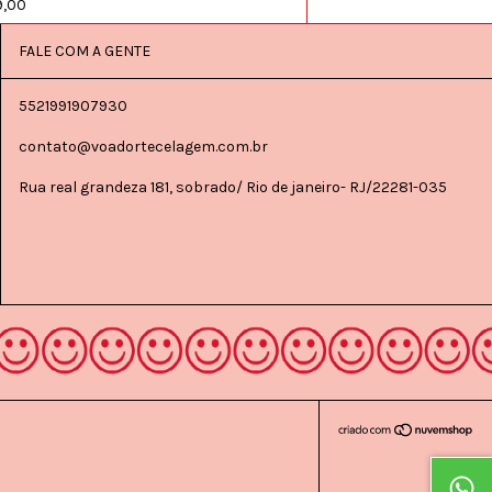
,00
FALE COM A GENTE
5521991907930
contato@voadortecelagem.com.br
Rua real grandeza 181, sobrado/ Rio de janeiro- RJ/22281-035