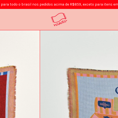
s para todo o brasil nos pedidos acima de R$859, exceto para itens