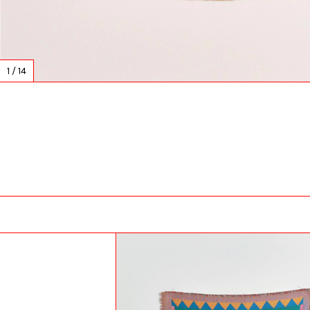
1
/
14