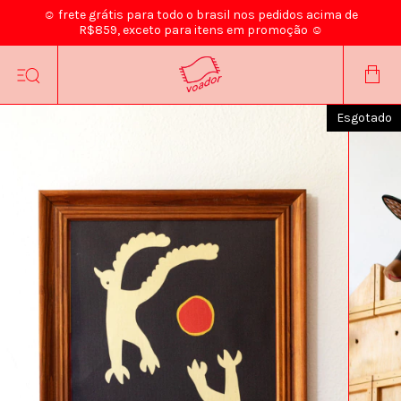
☺ frete grátis para todo o brasil nos pedidos acima de
R$859, exceto para itens em promoção ☺
Esgotado